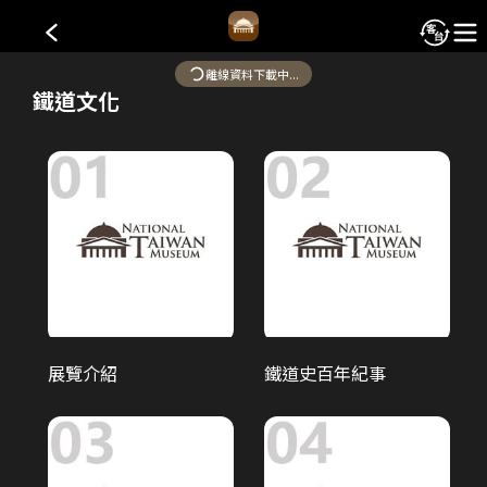
國立臺灣博物館-鐵道部園區
離線資料下載中...
鐵道文化
鐵道部園區於2020年開園，不僅是全臺鐵道發源地，也曾是全
臺鐵路的行政中樞，園區內包含六座古蹟建物，以現代性展示
為主題。
本系統部分內容採AI轉譯。若發現內容有誤或需要改進之處，
歡迎透過「建議事項」功能回報，協助我們持續優化服務品
質。
歷史與建築
展覽介紹
鐵道史百年紀事