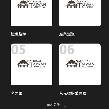
鐵道文化
鐵道路線
產業鐵道
古蹟展
動力車
莒光號搭乘體驗
載入更多