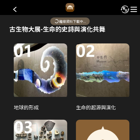
國立臺灣博物館-古生物館
離線資料下載中...
古生物大展-生命的史詩與演化共舞
古生物館落成於
1933
（昭和
8
）年，前身為日本勸業銀
行臺北支店（分行），
2010
年蛻變為臺博館分館。
*本系統部分內容採AI轉譯。若發現內容有誤或需要改進之處，
歡迎透過「建議事項」功能回報，協助我們持續優化服務品
質。
古生物大展-生命的史詩與...
地球的形成
生命的起源與演化