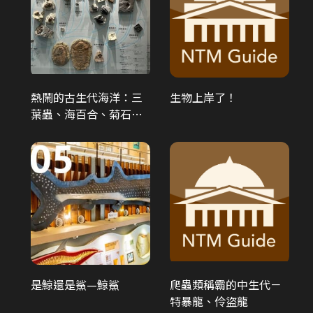
古蹟探秘-勸業銀行舊廈古...
熱鬧的古生代海洋：三
生物上岸了！
葉蟲、海百合、菊石、
鸚鵡螺、直角石
土地銀行行史
是鯨還是鯊—鯨鯊
爬蟲類稱霸的中生代－
特暴龍、伶盜龍