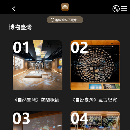
國立臺灣博物館-本館
離線資料下載中...
博物臺灣
本館成立於
1908
年，為國內現存歷史最悠久之博物
館，以自然史為主要典藏。
*本系統部分內容採AI轉譯。若發現內容有誤或需要改
進之處，歡迎透過「建議事項」功能回報，協助我們持
續優化服務品質。
歷史與建築
《自然臺灣》空間概論
《自然臺灣》亙古紀實