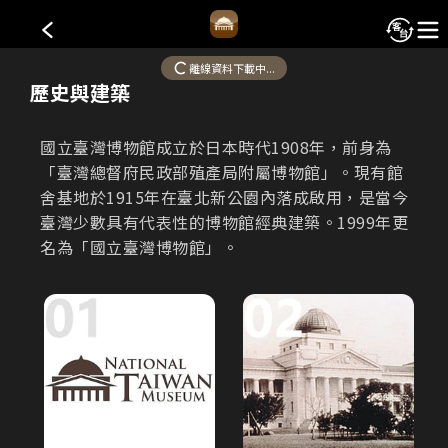
國立臺灣博物館-本館
離線資料下載中...
歷史與建築
本館成立於
1908
年，為國內現存歷史最悠久之博物
館，以自然史為主要典藏。
*本系統部分內容採AI轉譯。若發現內容有誤或需要改
國立臺灣博物館成立於日本時代1908年，前身為
進之處，歡迎透過「建議事項」功能回報，協助我們持
「臺灣總督府民政部殖產局附屬博物館」。現有館
續優化服務品質。
舍基地於1915年在臺北新公園內落成啟用，是當今
臺灣少數具有代表性的博物館經典建築。1999年更
名為「國立臺灣博物館」。
歷史與建築