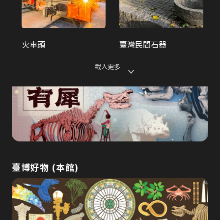
火車頭
臺灣民間石器
【特展】臺灣有犀
載入更多
臺博好物 (本館)