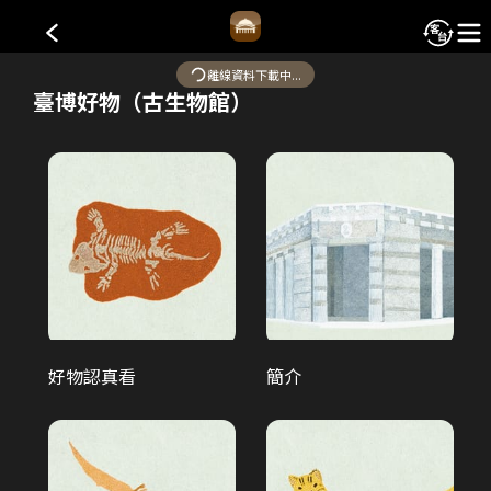
國立臺灣博物館-古生物館
離線資料下載中...
臺博好物（古生物館）
古生物館落成於
1933
（昭和
8
）年，前身為日本勸業銀
行臺北支店（分行），
2010
年蛻變為臺博館分館。
*本系統部分內容採AI轉譯。若發現內容有誤或需要改進之處，
歡迎透過「建議事項」功能回報，協助我們持續優化服務品
質。
古生物大展-生命的史詩與...
好物認真看
簡介